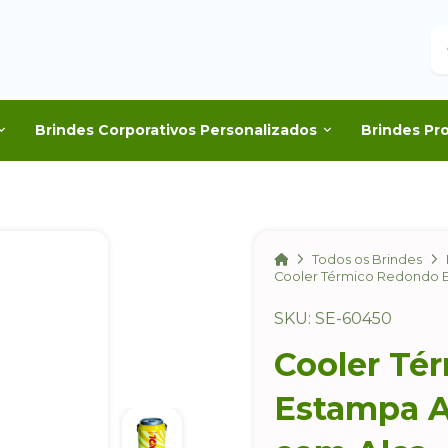
B
Brindes Corporativos Personalizados
Brindes Pr
Home
Todos os Brindes
Cooler Térmico Redondo E
SKU: SE-60450
Cooler Té
Estampa Az