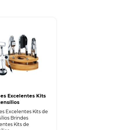
Eu concordo em receber comunicações.
A nossa empresa está comprometida a proteger e respeitar sua
privacidade, utilizaremos seus dados apenas para fins de
marketing. Você pode alterar suas preferências a qualquer
momento.
Iniciar conversa
es Excelentes Kits
ensílios
es Excelentes Kits de
ílios Brindes
entes Kits de