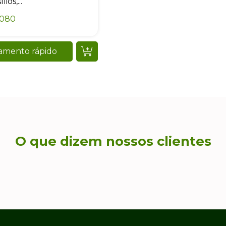
ios,...
0080
amento rápido
O que dizem nossos clientes