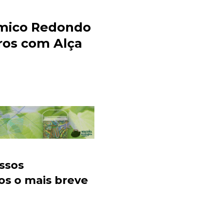
rmico Redondo
ros com Alça
Sacola Ecológica
online
ssos
os o mais breve
+55