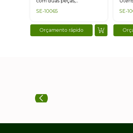
com duas peças,...
Utensíl
SE-10065
SE-1
Orçamento rápido
Orç