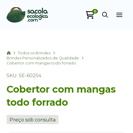
0
Sacola Ecológica
online
Home
Todos os Brindes
Brindes Personalizados de Qualidade
Cobertor com mangas todo forrado
SKU: SE-60254
Cobertor com mangas
todo forrado
+55
Preço sob consulta