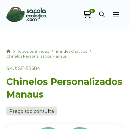
0
Sacola Ecológica
online
Home
Todos os Brindes
Brindes Criativos
Chinelos Personalizados Manaus
SKU: SE-53684
Chinelos Personalizados
Manaus
+55
Preço sob consulta