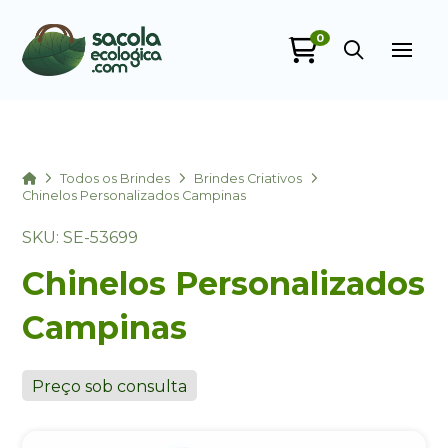
0
Sacola Ecológica
online
Home
Todos os Brindes
Brindes Criativos
Chinelos Personalizados Campinas
SKU: SE-53699
Chinelos Personalizados
Campinas
+55
Preço sob consulta