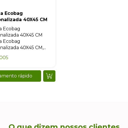
Iniciar conversa
la Ecobag
onalizada 40X45 CM
a Ecobag
nalizada 40X45 CM
a Ecobag
nalizada 40X45 CM,...
0005
amento rápido
O que dizem nossos clientes