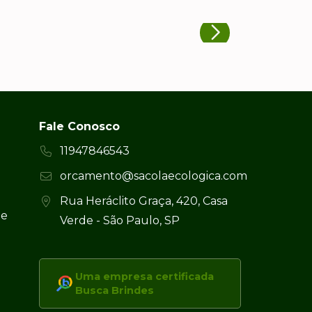
Fale Conosco
11947846543
orcamento@sacolaecologica.com
Rua Heráclito Graça, 420, Casa
 e
Verde - São Paulo, SP
Uma empresa certificada
Busca Brindes