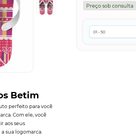
Preço sob consulta
os Betim
uto perfeito para você
arca. Com ele, você
ir aos seus
 a sua logomarca.