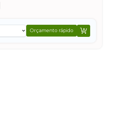

Orçamento rápido