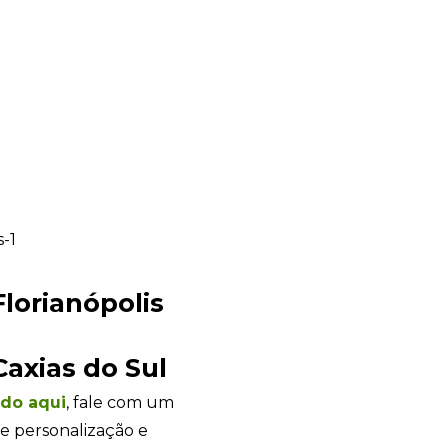
lorianópolis
Sacola Ecológica
Caxias do Sul
online
ndo
aqui
, fale com um
e personalização e