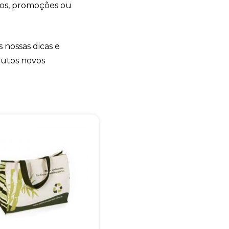
tos, promoções ou
s nossas dicas e
dutos novos
+55
Eu concordo em receber comunicações.
A nossa empresa está comprometida a proteger e respeitar sua
privacidade, utilizaremos seus dados apenas para fins de
marketing. Você pode alterar suas preferências a qualquer
momento.