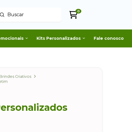
0
Enviar
uscar
omocionais
Kits Personalizados
Fale conosco
Brindes Criativos
etim
Personalizados