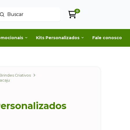
0
Enviar
uscar
omocionais
Kits Personalizados
Fale conosco
Brindes Criativos
racaju
Personalizados