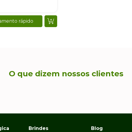
gica
Brindes
Blog
Brindes Corporativos
Blog
Personalizados
Sustentabilidade
s
Eventos e Ações
Verdes
Sustentabilidade
Meio Ambiente
Brindes
Corporativos
Sustentáveis
Embalagens
Ecológicas