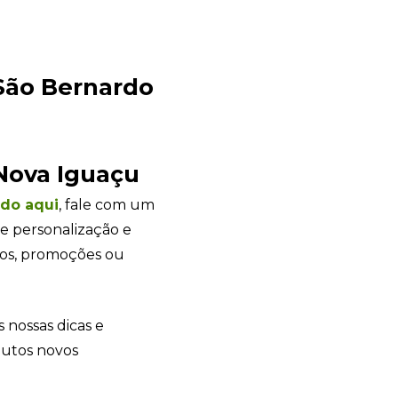
tos, promoções ou
s nossas dicas e
dutos novos
+55
Eu concordo em receber comunicações.
A nossa empresa está comprometida a proteger e respeitar sua
privacidade, utilizaremos seus dados apenas para fins de
marketing. Você pode alterar suas preferências a qualquer
momento.
Iniciar conversa