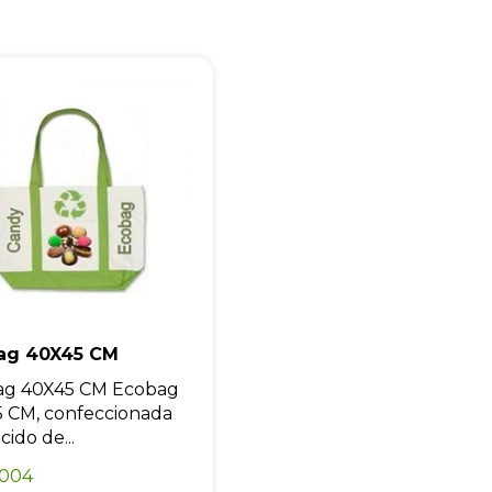
ag 40X45 CM
ag 40X45 CM Ecobag
 CM, confeccionada
ido de...
0004
amento rápido
O que dizem nossos clientes