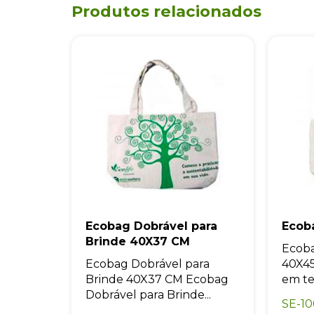
Ecobag Dobrável para
Ecob
Brinde 40X37 CM
Ecob
Ecobag Dobrável para
40X45
Brinde 40X37 CM Ecobag
em tec
Dobrável para Brinde...
SE-1
SE-10003
Orçamento rápido
Orç