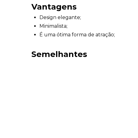
Vantagens
Design elegante;
Minimalista;
É uma ótima forma de atração;
Semelhantes
Chinelos Personalizados 
do Campo
Chinelos Personalizados 
Entre em contato com nossa equipe
clica
consultor para encontrar a melhor opção d