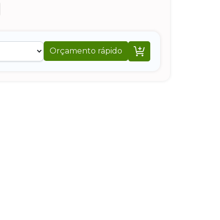

Orçamento rápido