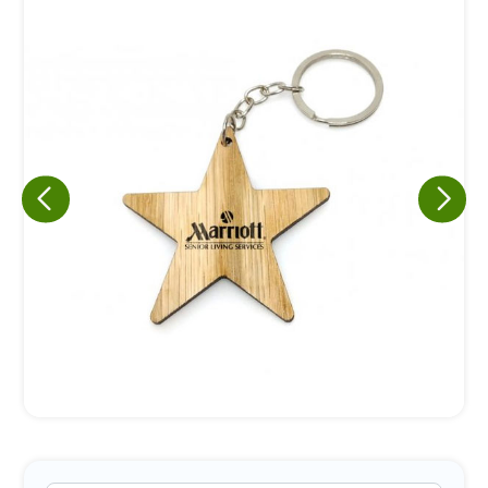
Eu concordo em receber comunicações.
A nossa empresa está comprometida a proteger e respeitar
sua privacidade, utilizaremos seus dados apenas para fins
de marketing. Você pode alterar suas preferências a
qualquer momento.
Iniciar conversa