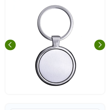
Eu concordo em receber comunicações.
A nossa empresa está comprometida a proteger e respeitar
sua privacidade, utilizaremos seus dados apenas para fins
de marketing. Você pode alterar suas preferências a
qualquer momento.
Iniciar conversa