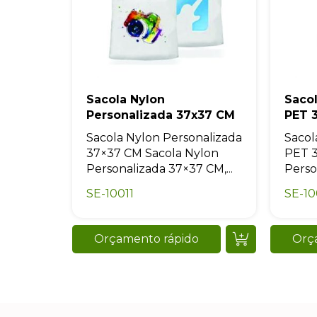
Sacola Nylon
Saco
Personalizada 37x37 CM
PET 
Sacola Nylon Personalizada
Sacol
37×37 CM Sacola Nylon
PET 
Personalizada 37×37 CM,...
Perso
SE-10011
SE-10
Orçamento rápido
Orç