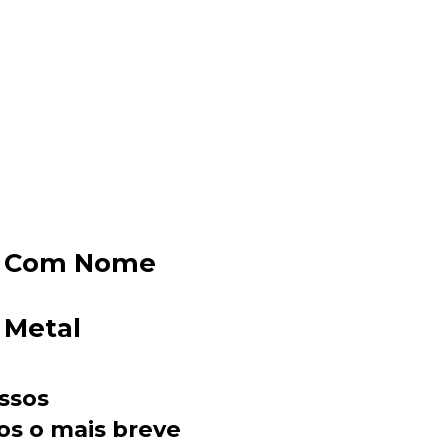
Sacola Ecológica
do Com Nome
online
 Metal
ssos
os o mais breve