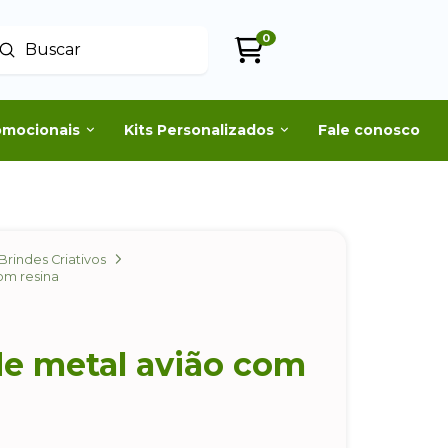
0
Enviar
uscar
omocionais
Kits Personalizados
Fale conosco
Brindes Criativos
om resina
de metal avião com