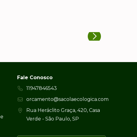
Fale Conosco
11947846543
orcamento@sacolaecologica.com
Rua Heráclito Graça, 420, Casa
 e
Verde - São Paulo, SP