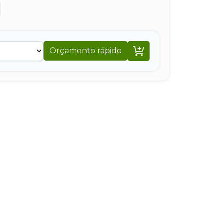

Orçamento rápido