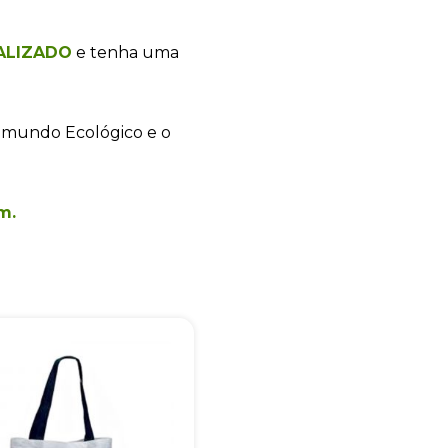
ALIZADO
e tenha uma
+55
 mundo Ecológico e o
Eu concordo em receber comunicações.
m.
A nossa empresa está comprometida a proteger e respeitar sua
privacidade, utilizaremos seus dados apenas para fins de
marketing. Você pode alterar suas preferências a qualquer
momento.
Iniciar conversa