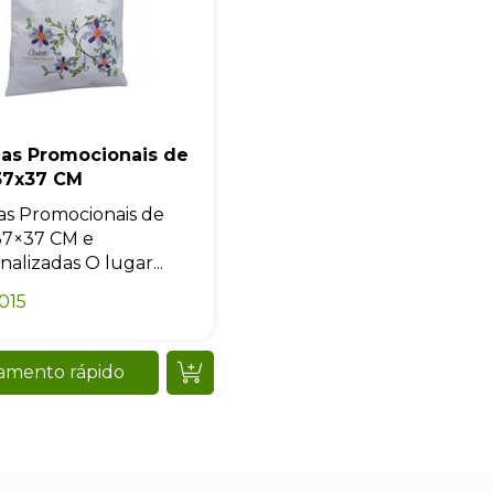
las Promocionais de
37x37 CM
as Promocionais de
37×37 CM e
nalizadas O lugar...
015
amento rápido