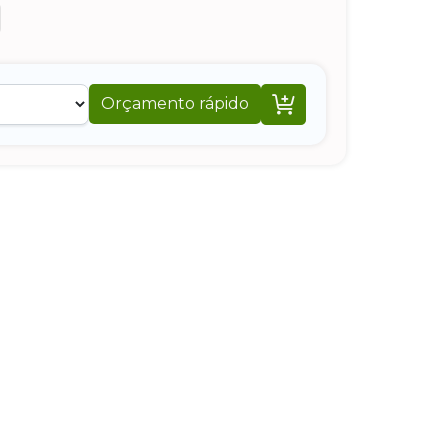

Orçamento rápido