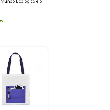
 mundo Ecológico e o
m.
+55
Eu concordo em receber comunicações.
A nossa empresa está comprometida a proteger e respeitar sua
privacidade, utilizaremos seus dados apenas para fins de
marketing. Você pode alterar suas preferências a qualquer
momento.
Iniciar conversa