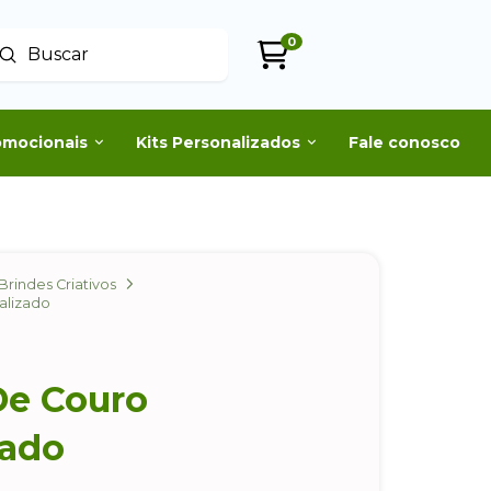
0
Enviar
uscar
omocionais
Kits Personalizados
Fale conosco
Brindes Criativos
alizado
De Couro
zado