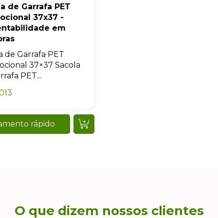
a de Garrafa PET
ocional 37x37 -
entabilidade em
ras
a de Garrafa PET
cional 37×37 Sacola
rrafa PET...
013
amento rápido
O que dizem nossos clientes