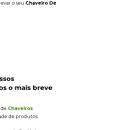
levar o seu
Chaveiro De
Sacola Ecológica
ssos
online
os o mais breve
a de
Chaveiros
ade de produtos.