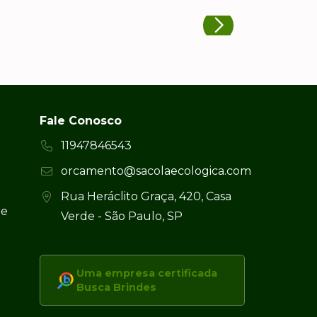
Fale Conosco
11947846543
orcamento@sacolaecologica.com
Rua Heráclito Graça, 420, Casa
 e
Verde - São Paulo, SP
Uma empresa certificada
Busca Brindes