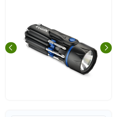
Eu concordo em receber comunicações.
A nossa empresa está comprometida a proteger e respeitar
sua privacidade, utilizaremos seus dados apenas para fins
de marketing. Você pode alterar suas preferências a
qualquer momento.
Iniciar conversa