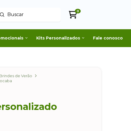
0
Enviar
uscar
omocionais
Kits Personalizados
Fale conosco
Brindes de Verão
rocaba
rsonalizado