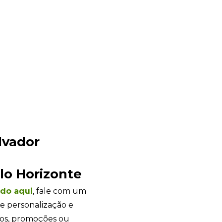
lvador
lo Horizonte
Sacola Ecológica
online
ndo
aqui
, fale com um
e personalização e
tos, promoções ou