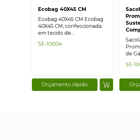
Ecobag 40X45 CM
Sacol
Prom
Ecobag 40X45 CM Ecobag
Sust
40X45 CM, confeccionada
Comp
em tecido de...
Sacol
SE-10004
Promo
de Ga
SE-10
Orçamento rápido
Orç