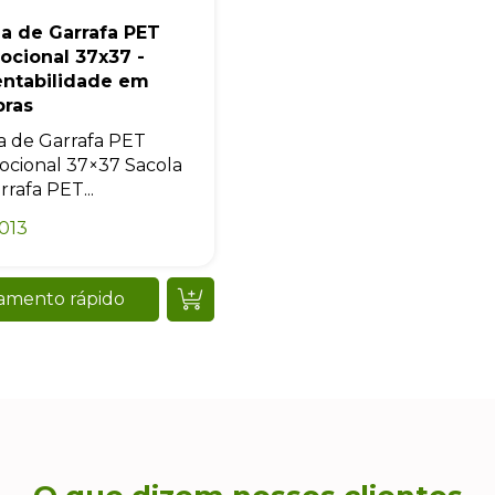
Iniciar conversa
a de Garrafa PET
ocional 37x37 -
entabilidade em
ras
a de Garrafa PET
cional 37×37 Sacola
rrafa PET...
013
amento rápido