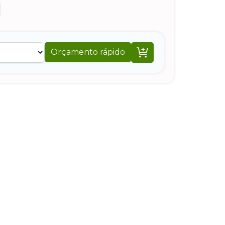

Orçamento rápido