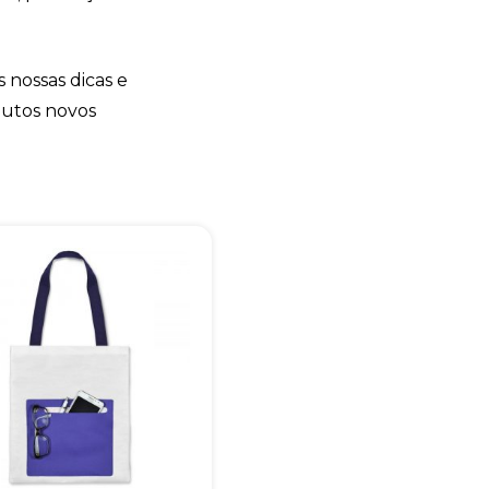
s nossas dicas e
dutos novos
+55
Eu concordo em receber comunicações.
A nossa empresa está comprometida a proteger e respeitar sua
privacidade, utilizaremos seus dados apenas para fins de
marketing. Você pode alterar suas preferências a qualquer
momento.