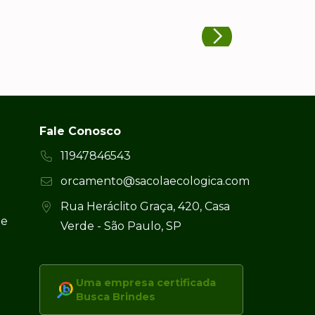
Fale Conosco
11947846543
orcamento@sacolaecologica.com
Rua Heráclito Graça, 420, Casa
 e
Verde - São Paulo, SP
Uma empresa certificada
Busca Brindes