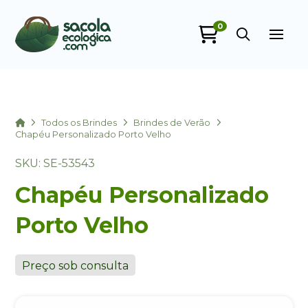
0
Sacola Ecológica
online
Home
Todos os Brindes
Brindes de Verão
Chapéu Personalizado Porto Velho
SKU: SE-53543
Chapéu Personalizado
Porto Velho
+55
Preço sob consulta