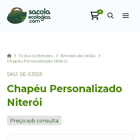
0
Sacola Ecológica
online
Home
Todos os Brindes
Brindes de Verão
Chapéu Personalizado Niterói
SKU: SE-53555
Chapéu Personalizado
Niterói
+55
Preço sob consulta