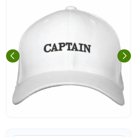
Eu concordo em receber comunicações.
A nossa empresa está comprometida a proteger e respeitar
sua privacidade, utilizaremos seus dados apenas para fins
de marketing. Você pode alterar suas preferências a
qualquer momento.
Iniciar conversa