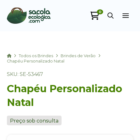
0
Sacola Ecológica
online
Home
Todos os Brindes
Brindes de Verão
Chapéu Personalizado Natal
SKU: SE-53467
Chapéu Personalizado
Natal
+55
Preço sob consulta