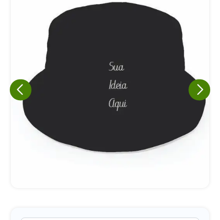
Eu concordo em receber comunicações.
A nossa empresa está comprometida a proteger e respeitar
sua privacidade, utilizaremos seus dados apenas para fins
de marketing. Você pode alterar suas preferências a
qualquer momento.
Iniciar conversa