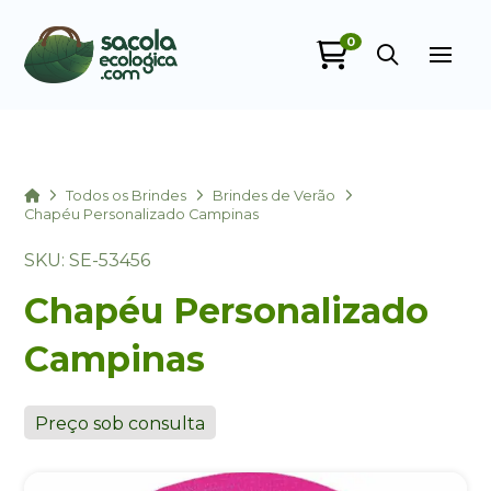
0
Sacola Ecológica
online
Home
Todos os Brindes
Brindes de Verão
Chapéu Personalizado Campinas
SKU: SE-53456
Chapéu Personalizado
Campinas
+55
Preço sob consulta