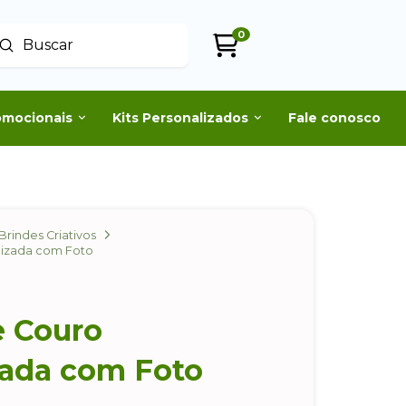
0
Enviar
uscar
omocionais
Kits Personalizados
Fale conosco
Brindes Criativos
lizada com Foto
e Couro
zada com Foto