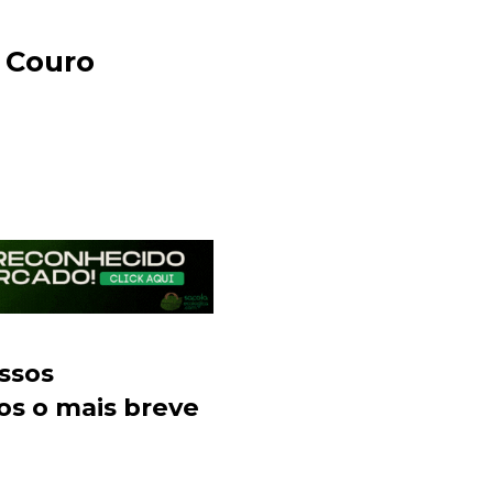
 Couro
Sacola Ecológica
online
ssos
os o mais breve
+55