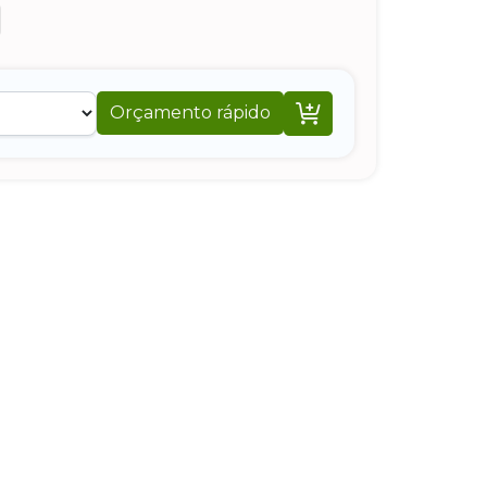

Orçamento rápido