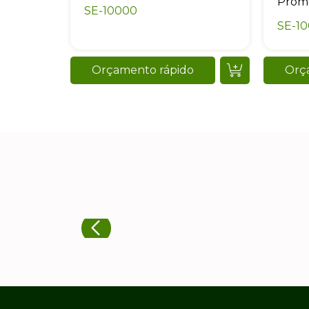
Promo
SE-10000
SE-1
Orçamento rápido
Orç