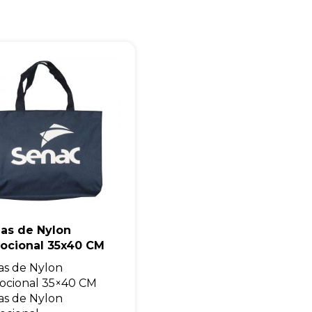
Eu concordo em receber comunicações.
A nossa empresa está comprometida a proteger e respeitar sua
privacidade, utilizaremos seus dados apenas para fins de
marketing. Você pode alterar suas preferências a qualquer
momento.
Iniciar conversa
las de Nylon
ocional 35x40 CM
as de Nylon
ocional 35×40 CM
as de Nylon