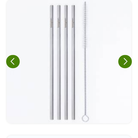
Eu concordo em receber comunicações.
A nossa empresa está comprometida a proteger e respeitar
sua privacidade, utilizaremos seus dados apenas para fins
de marketing. Você pode alterar suas preferências a
qualquer momento.
Iniciar conversa