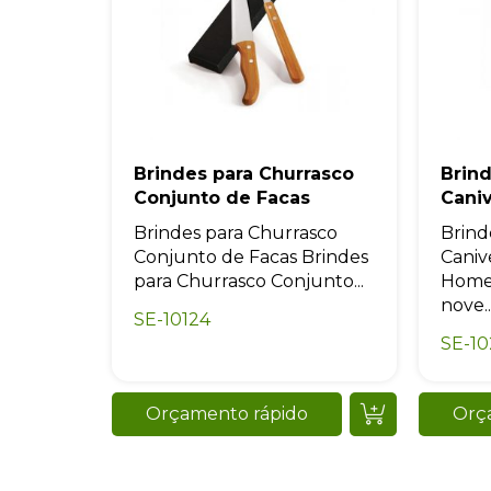
Brindes para Churrasco
Brin
Conjunto de Facas
Cani
Brindes para Churrasco
Brind
Conjunto de Facas Brindes
Caniv
para Churrasco Conjunto...
Homen
nove..
SE-10124
SE-1
Orçamento rápido
Orç