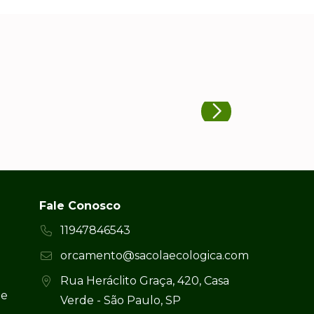
Fale Conosco
11947846543
orcamento@sacolaecologica.com
Rua Heráclito Graça, 420, Casa
 e
Verde - São Paulo, SP