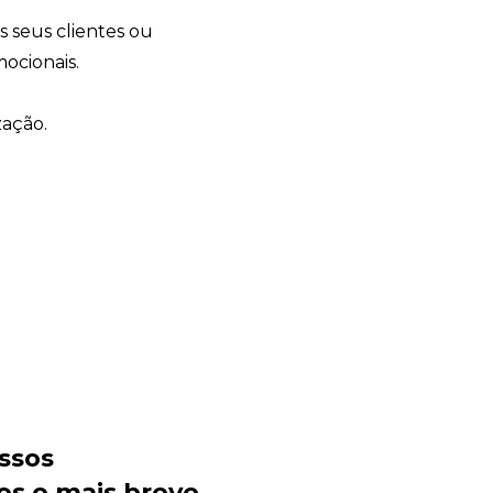
s seus clientes ou
ocionais.
zação.
Sacola Ecológica
online
ssos
os o mais breve