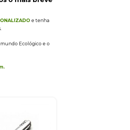
SONALIZADO
e tenha
.
+55
 mundo Ecológico e o
m.
Eu concordo em receber comunicações.
A nossa empresa está comprometida a proteger e respeitar sua
privacidade, utilizaremos seus dados apenas para fins de
marketing. Você pode alterar suas preferências a qualquer
momento.
Iniciar conversa