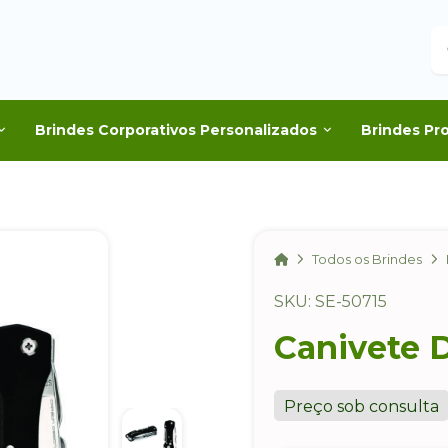
B
Brindes Corporativos Personalizados
Brindes Pr
Home
Todos os Brindes
SKU: SE-50715
Canivete 
Preço sob consulta