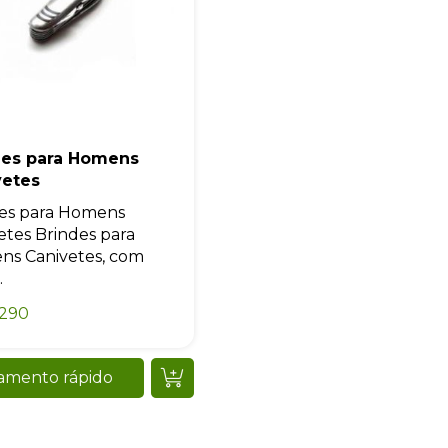
des para Homens
vetes
es para Homens
etes Brindes para
s Canivetes, com
.
0290
amento rápido