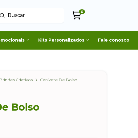
0
Enviar
uscar
omocionais
Kits Personalizados
Fale conosco
Brindes Criativos
Canivete De Bolso
De Bolso