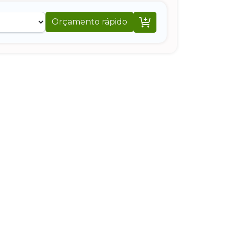

Orçamento rápido