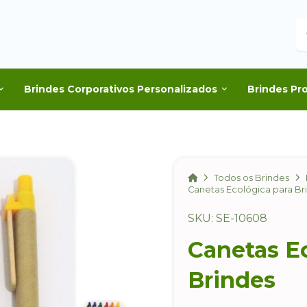
B
Brindes Corporativos Personalizados
Brindes Pr
Home
Todos os Brindes
Canetas Ecológica para Br
SKU: SE-10608
Canetas E
Brindes