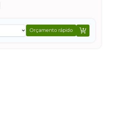

Orçamento rápido