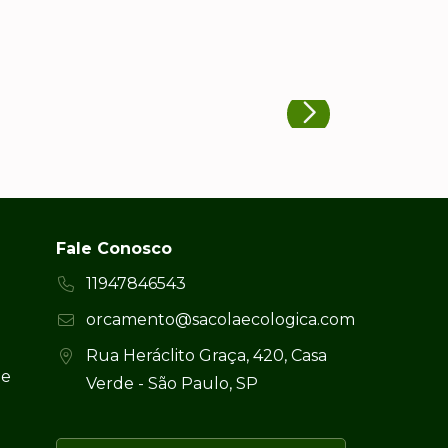
Fale Conosco
11947846543
orcamento@sacolaecologica.com
Rua Heráclito Graça, 420, Casa
 e
Verde - São Paulo, SP