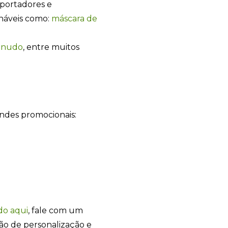
mportadores e
onáveis como:
máscara de
Sacola Ecológica
anudo
, entre muitos
online
indes promocionais:
+55
do
aqui
, fale com um
ão de personalização e