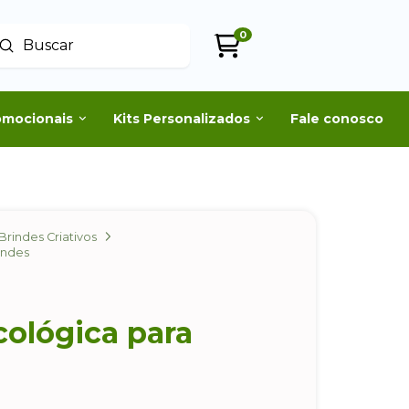
0
Enviar
uscar
omocionais
Kits Personalizados
Fale conosco
Brindes Criativos
indes
cológica para