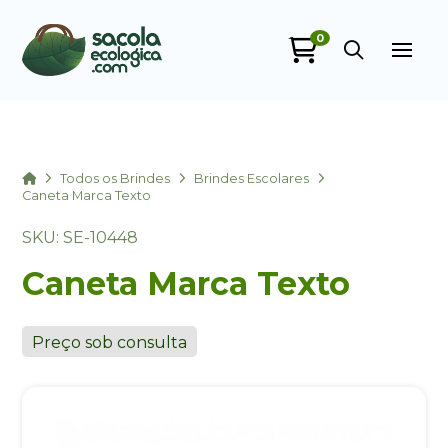
0
Sacola Ecológica
online
Home
Todos os Brindes
Brindes Escolares
Caneta Marca Texto
SKU: SE-10448
Caneta Marca Texto
Preço sob consulta
+55