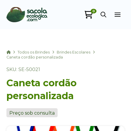
0
Sacola Ecológica
online
Home
Todos os Brindes
Brindes Escolares
Caneta cordão personalizada
SKU: SE-50021
Caneta cordão
personalizada
+55
Preço sob consulta