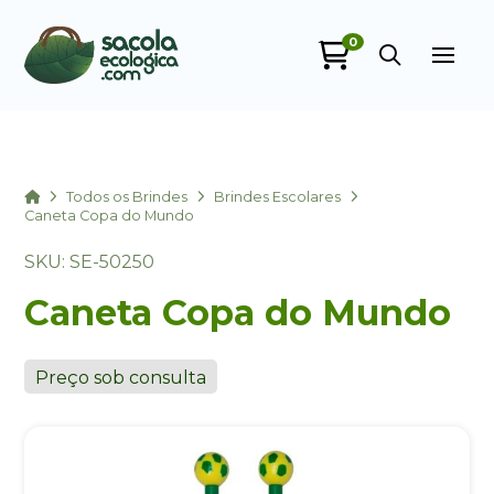
0
Sacola Ecológica
online
Home
Todos os Brindes
Brindes Escolares
Caneta Copa do Mundo
SKU: SE-50250
Caneta Copa do Mundo
Preço sob consulta
+55