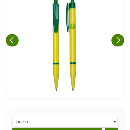
Eu concordo em receber comunicações.
A nossa empresa está comprometida a proteger e respeitar
sua privacidade, utilizaremos seus dados apenas para fins
de marketing. Você pode alterar suas preferências a
qualquer momento.
Iniciar conversa