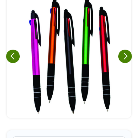
Eu concordo em receber comunicações.
A nossa empresa está comprometida a proteger e respeitar
sua privacidade, utilizaremos seus dados apenas para fins
de marketing. Você pode alterar suas preferências a
qualquer momento.
Iniciar conversa