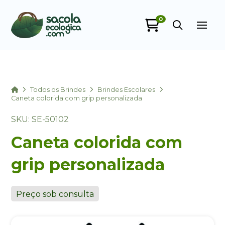
0
Sacola Ecológica
online
Home
Todos os Brindes
Brindes Escolares
Caneta colorida com grip personalizada
SKU: SE-50102
Caneta colorida com
grip personalizada
+55
Preço sob consulta