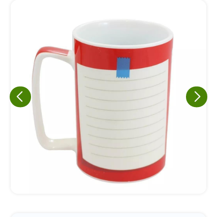
Eu concordo em receber comunicações.
A nossa empresa está comprometida a proteger e respeitar
sua privacidade, utilizaremos seus dados apenas para fins
de marketing. Você pode alterar suas preferências a
qualquer momento.
Iniciar conversa