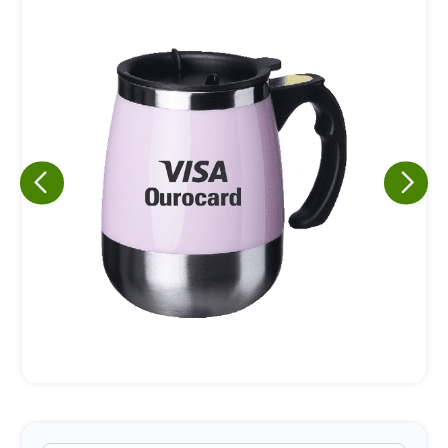
Eu concordo em receber comunicações.
A nossa empresa está comprometida a proteger e respeitar
sua privacidade, utilizaremos seus dados apenas para fins
de marketing. Você pode alterar suas preferências a
qualquer momento.
Iniciar conversa