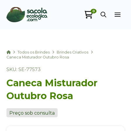
0
Sacola Ecológica
online
Home
Todos os Brindes
Brindes Criativos
Caneca Misturador Outubro Rosa
SKU: SE-77573
Caneca Misturador
Outubro Rosa
+55
Preço sob consulta