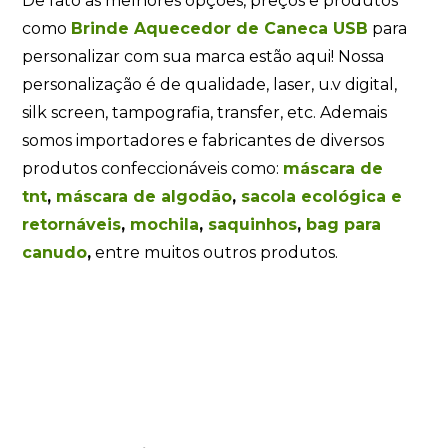
De fato as melhores opções, preços e produtos
como
Brinde Aquecedor de Caneca USB
para
personalizar com sua marca estão aqui! Nossa
personalização é de qualidade, laser, u.v digital,
silk screen, tampografia, transfer, etc. Ademais
somos importadores e fabricantes de diversos
produtos confeccionáveis como:
máscara de
tnt
,
máscara de algodão
,
sacola ecológica e
retornáveis
,
mochila
,
saquinhos
,
bag para
canudo
,
entre muitos outros produtos.