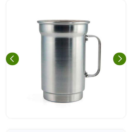
Eu concordo em receber comunicações.
A nossa empresa está comprometida a proteger e respeitar
sua privacidade, utilizaremos seus dados apenas para fins
de marketing. Você pode alterar suas preferências a
qualquer momento.
Iniciar conversa