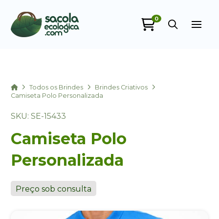
0
Sacola Ecológica
online
Home
Todos os Brindes
Brindes Criativos
Camiseta Polo Personalizada
SKU: SE-15433
Camiseta Polo
Personalizada
+55
Preço sob consulta