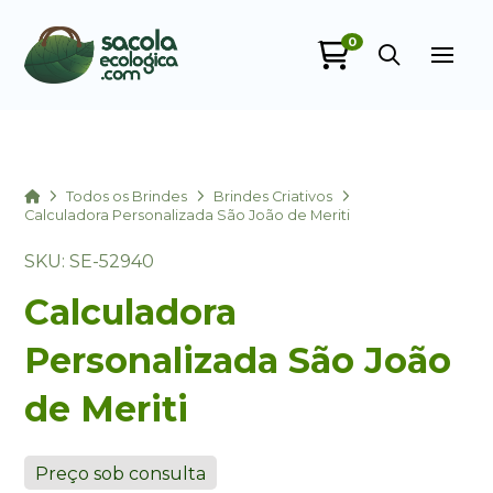
0
Sacola Ecológica
online
Home
Todos os Brindes
Brindes Criativos
Calculadora Personalizada São João de Meriti
SKU: SE-52940
Calculadora
Personalizada São João
de Meriti
+55
Preço sob consulta