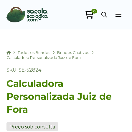
0
Sacola Ecológica
online
Home
Todos os Brindes
Brindes Criativos
Calculadora Personalizada Juiz de Fora
SKU: SE-52824
Calculadora
Personalizada Juiz de
Fora
+55
Preço sob consulta