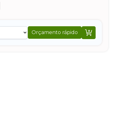

Orçamento rápido