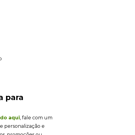
a para
Sacola Ecológica
online
ndo
aqui
, fale com um
e personalização e
tos, promoções ou