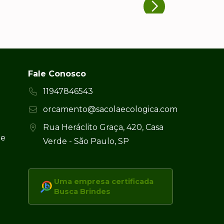
Fale Conosco
11947846543
orcamento@sacolaecologica.com
Rua Heráclito Graça, 420, Casa
 e
Verde - São Paulo, SP
Uma empresa certificada
Busca Brindes