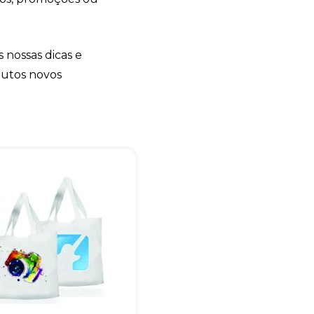
s nossas dicas e
dutos novos
+55
Eu concordo em receber comunicações.
A nossa empresa está comprometida a proteger e respeitar sua
privacidade, utilizaremos seus dados apenas para fins de
marketing. Você pode alterar suas preferências a qualquer
momento.
Iniciar conversa