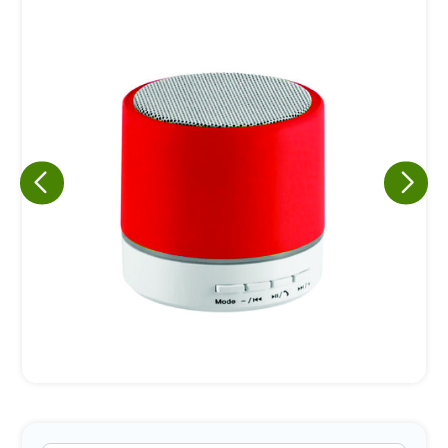
Eu concordo em receber comunicações.
A nossa empresa está comprometida a proteger e respeitar
sua privacidade, utilizaremos seus dados apenas para fins
de marketing. Você pode alterar suas preferências a
qualquer momento.
Iniciar conversa