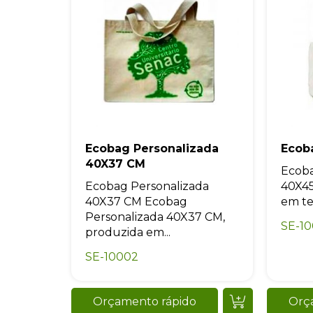
Ecobag Personalizada
Ecob
40X37 CM
Ecob
Ecobag Personalizada
40X45
40X37 CM Ecobag
em tec
Personalizada 40X37 CM,
SE-1
produzida em...
SE-10002
Orçamento rápido
Orç