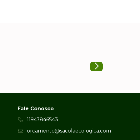
Fale Conosco
11947846543
orcamento@sacolaecologica.com