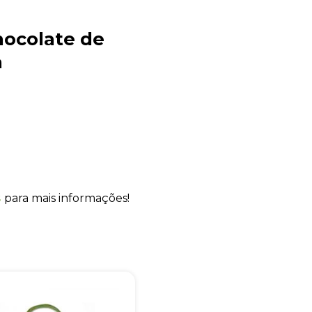
hocolate de
a
Sacola Ecológica
online
s
para mais informações!