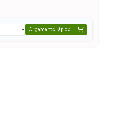

Orçamento rápido