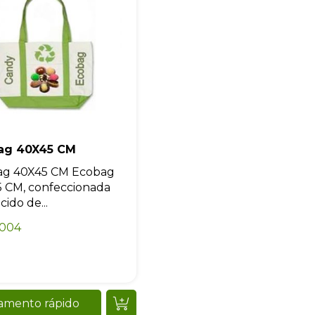
+55
Eu concordo em receber comunicações.
A nossa empresa está comprometida a proteger e respeitar sua
ag 40X45 CM
privacidade, utilizaremos seus dados apenas para fins de
marketing. Você pode alterar suas preferências a qualquer
ag 40X45 CM Ecobag
momento.
 CM, confeccionada
ido de...
Iniciar conversa
0004
amento rápido