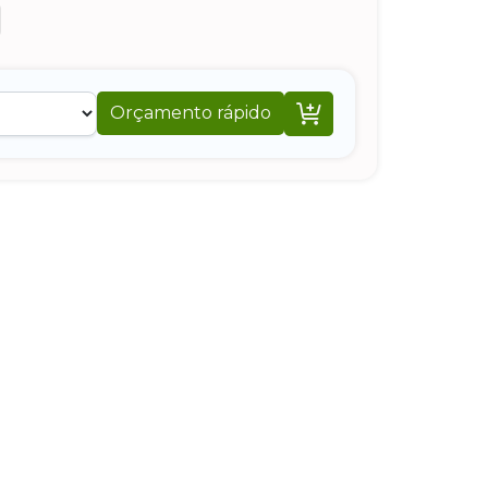

Orçamento rápido