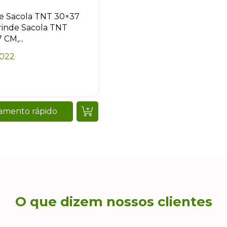
e Sacola TNT 30×37
inde Sacola TNT
CM,...
0022
amento rápido
O que dizem nossos clientes