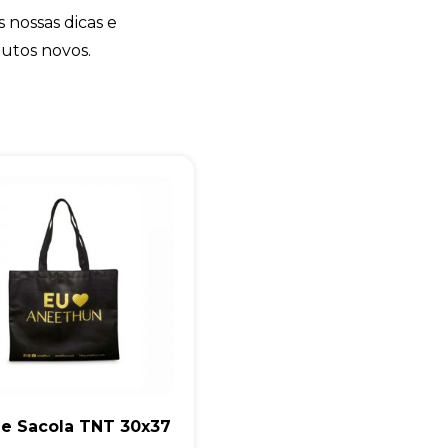
s nossas dicas e
+55
dutos novos.
Eu concordo em receber comunicações.
A nossa empresa está comprometida a proteger e respeitar sua
privacidade, utilizaremos seus dados apenas para fins de
marketing. Você pode alterar suas preferências a qualquer
momento.
Iniciar conversa
de Sacola TNT 30x37