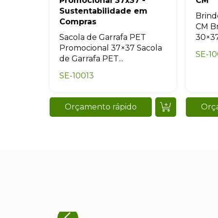
Promocional 37x37 -
CM
Sustentabilidade em
Brind
Compras
CM Br
Sacola de Garrafa PET
30×37 
Promocional 37×37 Sacola
SE-1
de Garrafa PET...
SE-10013
Orçamento rápido
Orç