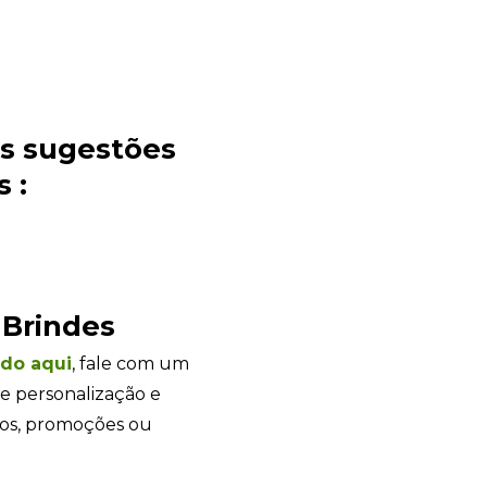
es sugestões
 :
Sacola Ecológica
online
 Brindes
ndo
aqui
, fale com um
e personalização e
tos, promoções ou