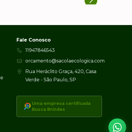
Fale Conosco
11947846543
orcamento@sacolaecologica.com
Rua Heráclito Graça, 420, Casa
 e
Verde - São Paulo, SP
Uma empresa certificada
Busca Brindes