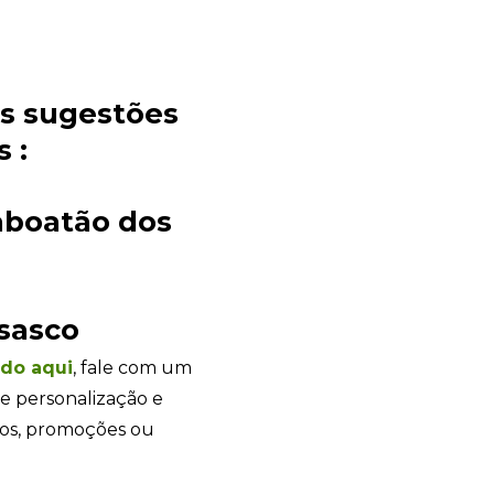
es sugestões
 :
Sacola Ecológica
aboatão dos
online
sasco
ndo
aqui
, fale com um
e personalização e
tos, promoções ou