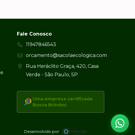
Fale Conosco
11947846543
orcamento@sacolaecologica.com
Rua Heráclito Graça, 420, Casa
 e
Verde - São Paulo, SP
Uma empresa certificada
Busca Brindes
Desenvolvido por