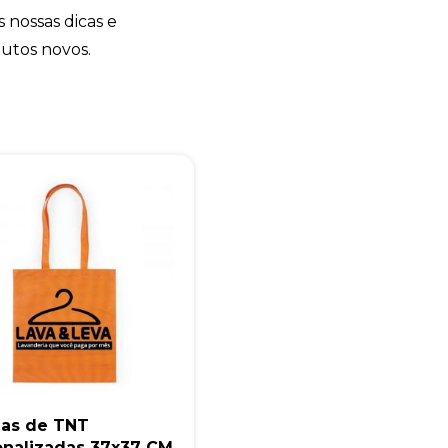
s nossas dicas e
+55
dutos novos.
Eu concordo em receber comunicações.
A nossa empresa está comprometida a proteger e respeitar sua
privacidade, utilizaremos seus dados apenas para fins de
marketing. Você pode alterar suas preferências a qualquer
momento.
Iniciar conversa
las de TNT
onalizadas 37x37 CM