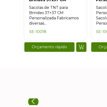
Sacolas de TNT para
Sacol
Brindes 37×37 CM
Perso
Personalizada Fabricamos
Sacol
diversas...
Person
SE-10018
SE-1
Orçamento rápido
Orç