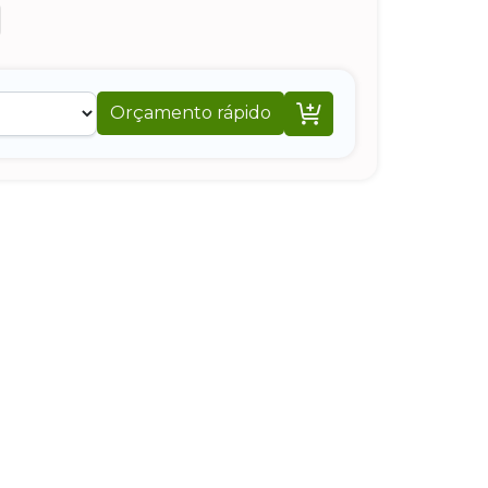

Orçamento rápido