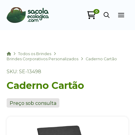
0
Sacola Ecológica
online
Home
Todos os Brindes
Brindes Corporativos Personalizados
Caderno Cartão
SKU: SE-13498
Caderno Cartão
Preço sob consulta
+55