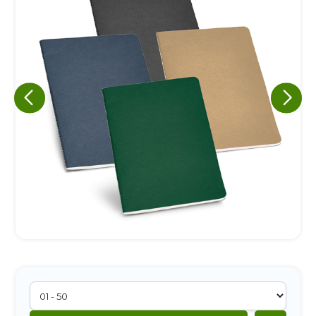
Eu concordo em receber comunicações.
A nossa empresa está comprometida a proteger e respeitar
sua privacidade, utilizaremos seus dados apenas para fins
de marketing. Você pode alterar suas preferências a
qualquer momento.
Iniciar conversa