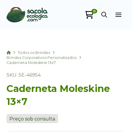
0
Sacola Ecológica
online
Home
Todos os Brindes
Brindes Corporativos Personalizados
Caderneta Moleskine 13x7
SKU: SE-46954
Caderneta Moleskine
13×7
+55
Preço sob consulta