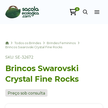
0
Sacola Ecológica
online
Home
Todos os Brindes
Brindes Femininos
Brincos Swarovski Crystal Fine Rocks
SKU: SE-32672
Brincos Swarovski
Crystal Fine Rocks
+55
Preço sob consulta