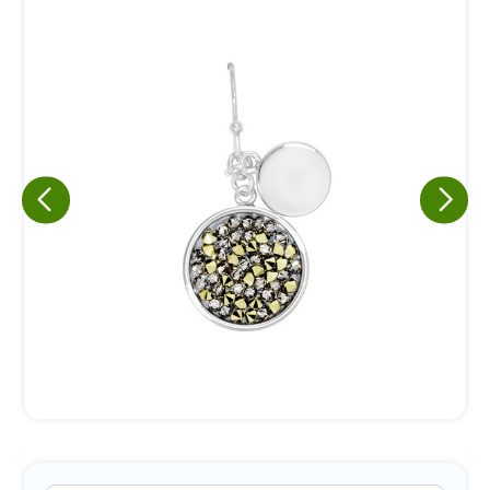
Eu concordo em receber comunicações.
A nossa empresa está comprometida a proteger e respeitar
sua privacidade, utilizaremos seus dados apenas para fins
de marketing. Você pode alterar suas preferências a
qualquer momento.
Iniciar conversa