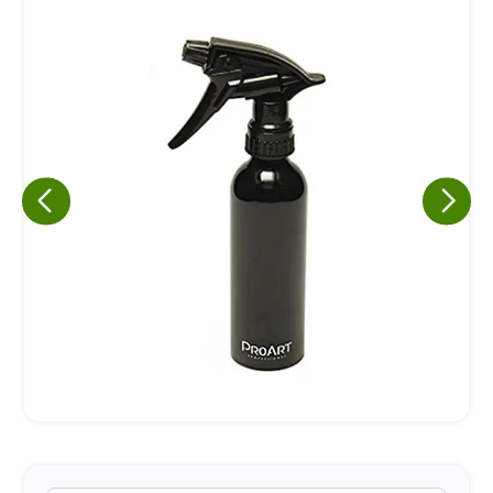
Eu concordo em receber comunicações.
A nossa empresa está comprometida a proteger e respeitar
sua privacidade, utilizaremos seus dados apenas para fins
de marketing. Você pode alterar suas preferências a
qualquer momento.
Iniciar conversa