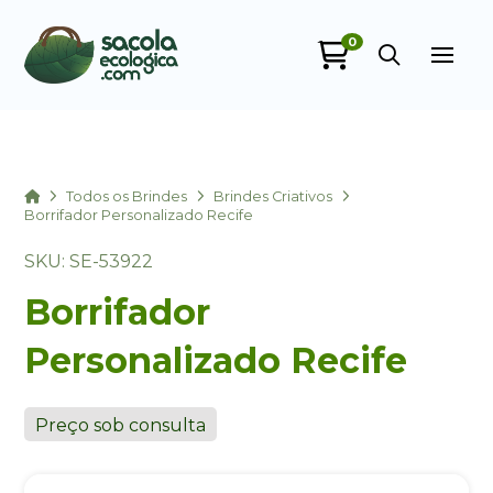
0
Sacola Ecológica
online
Home
Todos os Brindes
Brindes Criativos
Borrifador Personalizado Recife
SKU: SE-53922
Borrifador
Personalizado Recife
+55
Preço sob consulta