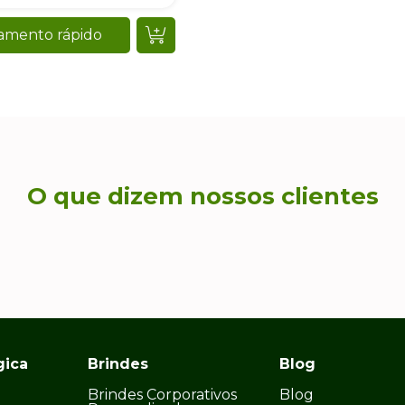
gica
Brindes
Blog
Brindes Corporativos
Blog
Personalizados
Sustentabilidade
s
Eventos e Ações
Verdes
Sustentabilidade
Meio Ambiente
Brindes
Corporativos
Sustentáveis
Embalagens
Ecológicas