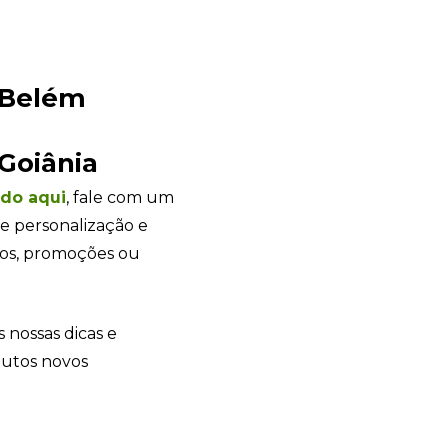
s nossas dicas e
dutos novos
+55
Eu concordo em receber comunicações.
A nossa empresa está comprometida a proteger e respeitar sua
privacidade, utilizaremos seus dados apenas para fins de
marketing. Você pode alterar suas preferências a qualquer
momento.
Iniciar conversa