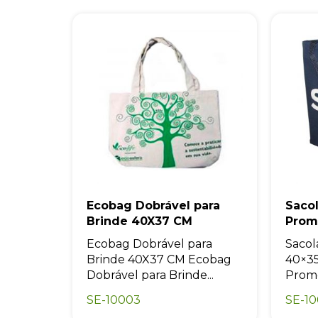
Ecobag Dobrável para
Saco
Brinde 40X37 CM
Prom
Ecobag Dobrável para
Sacol
Brinde 40X37 CM Ecobag
40×35
Dobrável para Brinde...
Promo
SE-10003
SE-1
Orçamento rápido
Orç