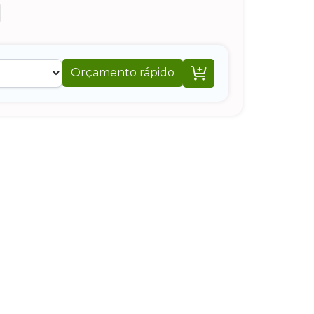

Orçamento rápido