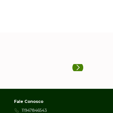
Fale Conosco
11947846543
orcamento@sacolaecologica.com
Rua Heráclito Graça, 420, Casa
 e
Verde - São Paulo, SP
Uma empresa certificada
Busca Brindes