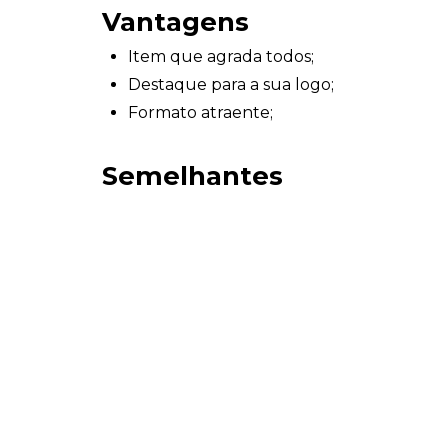
Vantagens
Item que agrada todos;
Destaque para a sua logo;
Formato atraente;
Semelhantes
Borrifador Personalizado
Borrifador Personalizado
Entre em contato com nossa equipe
clica
consultor para encontrar a melhor opção d
produto para divulgar sua marca em even