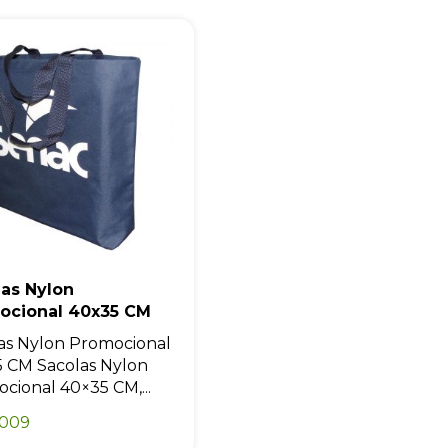
las Nylon
ocional 40x35 CM
as Nylon Promocional
 CM Sacolas Nylon
cional 40×35 CM,...
0009
amento rápido
O que dizem nossos clientes