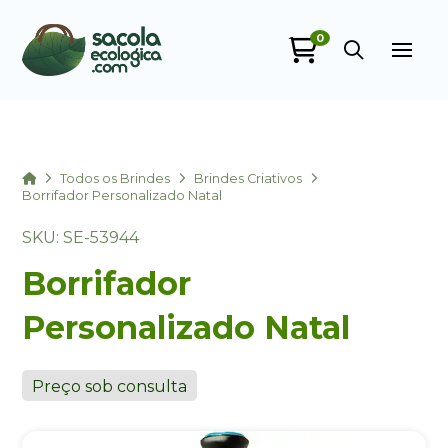
0
Sacola Ecológica
online
Home
Todos os Brindes
Brindes Criativos
Borrifador Personalizado Natal
SKU: SE-53944
Borrifador
Personalizado Natal
+55
Preço sob consulta