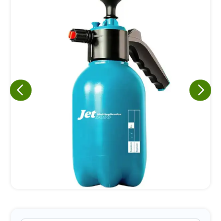
Eu concordo em receber comunicações.
A nossa empresa está comprometida a proteger e respeitar
sua privacidade, utilizaremos seus dados apenas para fins
de marketing. Você pode alterar suas preferências a
qualquer momento.
Iniciar conversa