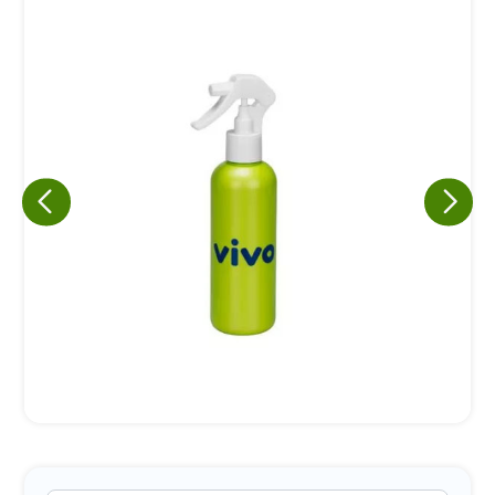
Eu concordo em receber comunicações.
A nossa empresa está comprometida a proteger e respeitar
sua privacidade, utilizaremos seus dados apenas para fins
de marketing. Você pode alterar suas preferências a
qualquer momento.
Iniciar conversa