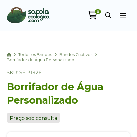
0
Sacola Ecológica
online
Home
Todos os Brindes
Brindes Criativos
Borrifador de Água Personalizado
SKU: SE-31926
Borrifador de Água
Personalizado
+55
Preço sob consulta