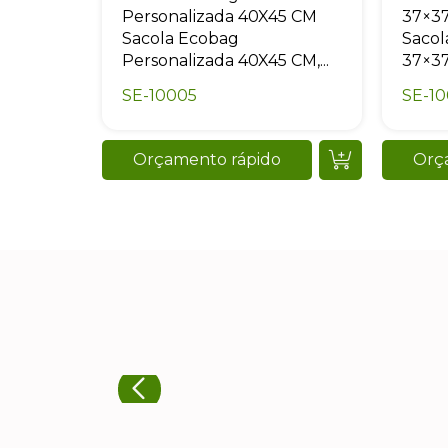
Personalizada 40X45 CM
37×37
Sacola Ecobag
Sacol
Personalizada 40X45 CM,...
37×37
SE-10005
SE-10
Orçamento rápido
Orç