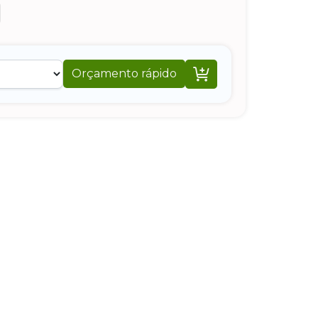

Orçamento rápido