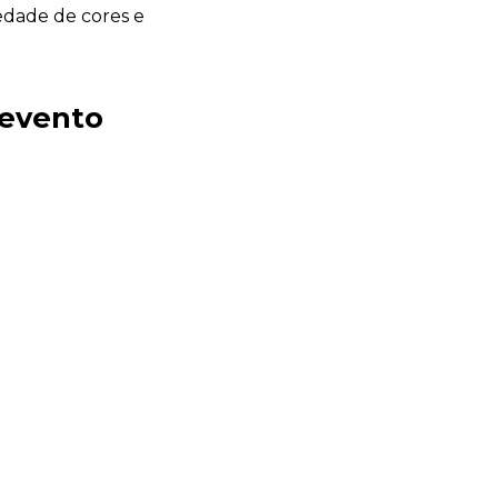
edade de cores e
 evento
Sacola Ecológica
online