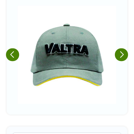
Eu concordo em receber comunicações.
A nossa empresa está comprometida a proteger e respeitar
sua privacidade, utilizaremos seus dados apenas para fins
de marketing. Você pode alterar suas preferências a
qualquer momento.
Iniciar conversa