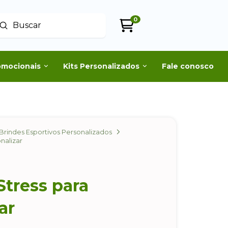
0
Enviar
uscar
omocionais
Kits Personalizados
Fale conosco
Brindes Esportivos Personalizados
onalizar
Stress para
zar