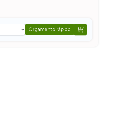

Orçamento rápido