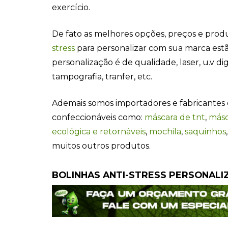
exercício.
De fato as melhores opções, preços e pro
stress
para personalizar com sua marca estã
personalização é de qualidade, laser, u.v digi
tampografia, tranfer, etc.
Ademais somos importadores e fabricantes 
confeccionáveis como:
máscara de tnt
,
másc
ecológica e retornáveis
,
mochila
,
saquinhos
muitos outros produtos.
BOLINHAS ANTI-STRESS PERSONALI