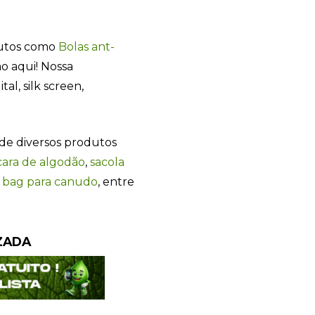
dutos como
Bolas ant-
o aqui! Nossa
tal, silk screen,
Sacola Ecológica
de diversos produtos
ara de algodão
,
sacola
online
,
bag para canudo
, entre
ZADA