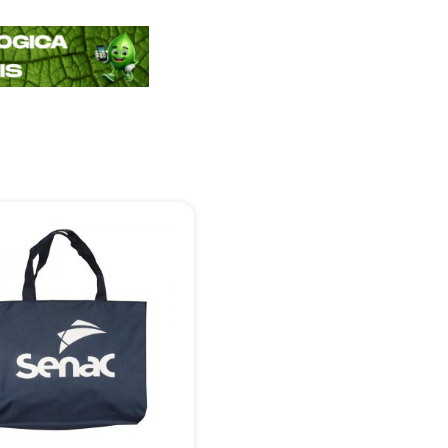
+55
Eu concordo em receber comunicações.
A nossa empresa está comprometida a proteger e respeitar sua
privacidade, utilizaremos seus dados apenas para fins de
marketing. Você pode alterar suas preferências a qualquer
momento.
Iniciar conversa