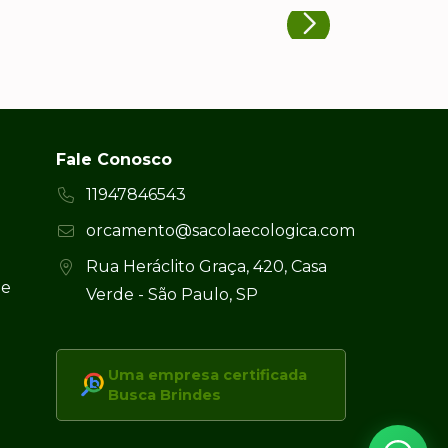
Fale Conosco
11947846543
orcamento@sacolaecologica.com
Rua Heráclito Graça, 420, Casa
 e
Verde - São Paulo, SP
Uma empresa certificada
Busca Brindes