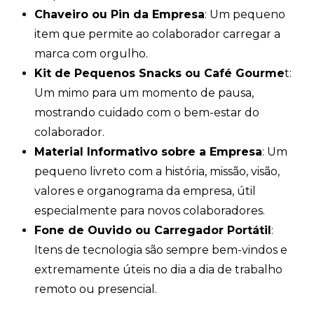
Chaveiro ou Pin da Empresa
: Um pequeno
item que permite ao colaborador carregar a
marca com orgulho.
Kit de Pequenos Snacks ou Café Gourme
t:
Um mimo para um momento de pausa,
mostrando cuidado com o bem-estar do
colaborador.
Material Informativo sobre a Empresa
: Um
+55
pequeno livreto com a história, missão, visão,
valores e organograma da empresa, útil
especialmente para novos colaboradores.
Fone de Ouvido ou Carregador Portátil
:
Itens de tecnologia são sempre bem-vindos e
Eu concordo em receber comunica
extremamente úteis no dia a dia de trabalho
A nossa empresa está comprometida a proteg
remoto ou presencial.
sua privacidade, utilizaremos seus dados ap
de marketing. Você pode alterar suas preferê