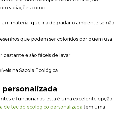
+55
com variações como:
s, um material que iria degradar o ambiente se não
r desenhos que podem ser coloridos por quem usa
Eu concordo em receber comunicações.
A nossa empresa está comprometida a proteger e respeitar sua
privacidade, utilizaremos seus dados apenas para fins de
bastante e são fáceis de lavar.
marketing. Você pode alterar suas preferências a qualquer
momento.
eis na Sacola Ecológica:
Iniciar conversa
o personalizada
tes e funcionários, esta é uma excelente opção
a de tecido ecológico personalizada
tem uma