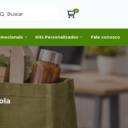
0
Enviar
uscar
omocionais
Kits Personalizados
Fale conosco
ola