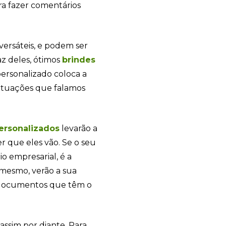
ra fazer comentários
versáteis, e podem ser
az deles, ótimos
brindes
personalizado coloca a
situações que falamos
ersonalizados
levarão a
 que eles vão. Se o seu
o empresarial, é a
mesmo, verão a sua
documentos que têm o
assim por diante. Para