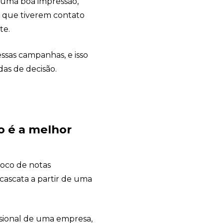
r uma boa impressão,
+55
s que tiverem contato
te.
essas campanhas, e isso
Eu concordo em receber comunicações.
as de decisão.
A nossa empresa está comprometida a proteger e respeitar sua
privacidade, utilizaremos seus dados apenas para fins de
marketing. Você pode alterar suas preferências a qualquer
momento.
o é a melhor
Iniciar conversa
loco de notas
cascata a partir de uma
sional de uma empresa,