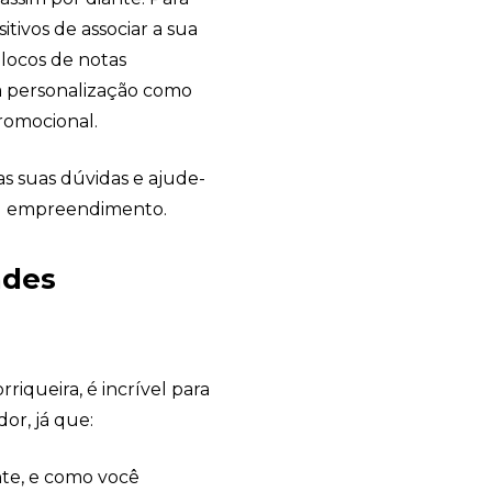
tivos de associar a sua
locos de notas
da personalização como
romocional.
as suas dúvidas e ajude-
seu empreendimento.
ndes
u
riqueira, é incrível para
r, já que:
te, e como você