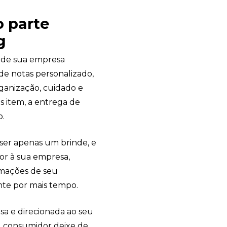
 parte
g
a de sua empresa
de notas personalizado,
rganização, cuidado e
s item, a entrega de
o.
 ser apenas um brinde, e
or à sua empresa,
rmações de seu
te por mais tempo.
a e direcionada ao seu
eu consumidor deixe de