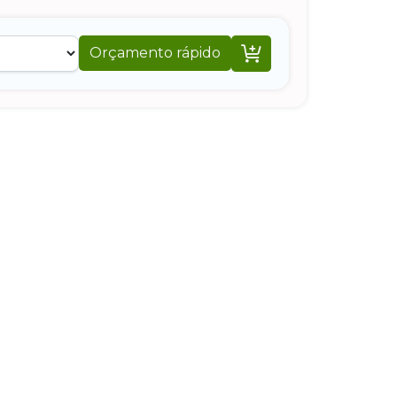

Orçamento rápido