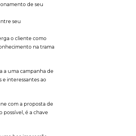
cionamento de seu
entre seu
erga o cliente como
onhecimento na trama
Sacola Ecológica
online
ada a uma campanha de
s e interessantes ao
bine com a proposta de
 possível, é a chave