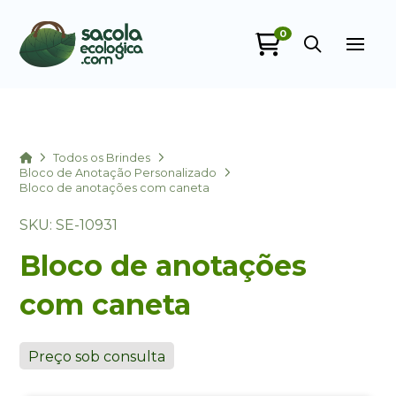
0
Sacola Ecológica
online
Home
Todos os Brindes
Bloco de Anotação Personalizado
Bloco de anotações com caneta
SKU: SE-10931
Bloco de anotações
com caneta
+55
Preço sob consulta