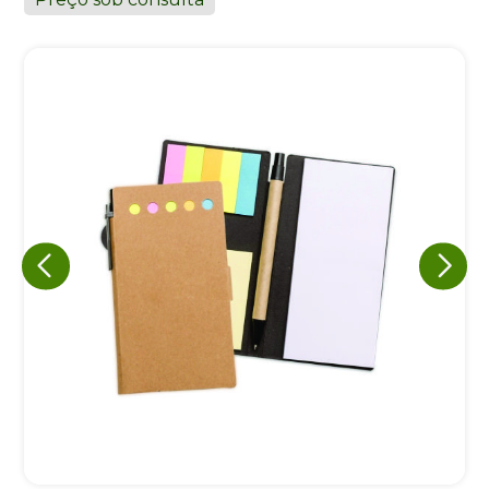
Eu concordo em receber comunicações.
A nossa empresa está comprometida a proteger e respeitar
sua privacidade, utilizaremos seus dados apenas para fins
de marketing. Você pode alterar suas preferências a
qualquer momento.
Iniciar conversa