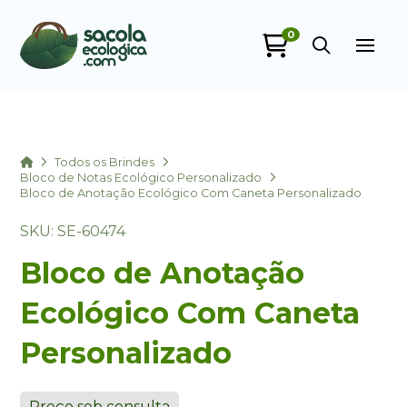
0
Sacola Ecológica
online
Home
Todos os Brindes
Bloco de Notas Ecológico Personalizado
Bloco de Anotação Ecológico Com Caneta Personalizado
SKU: SE-60474
Bloco de Anotação
Ecológico Com Caneta
+55
Personalizado
Preço sob consulta